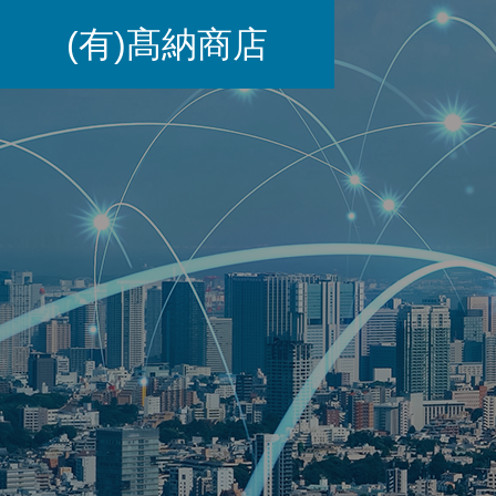
(有)髙納商店